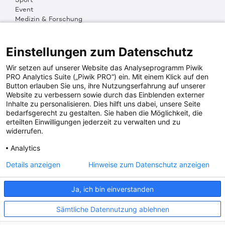
Event
Medizin & Forschung
Organisation & Transparenz
DKMS Weltweit
Multimedia
Einstellungen zum Datenschutz
Social Media
Wir setzen auf unserer Website das Analyseprogramm Piwik
PRO Analytics Suite („Piwik PRO“) ein. Mit einem Klick auf den
Button erlauben Sie uns, ihre Nutzungserfahrung auf unserer
PRESSEINFOS
Website zu verbessern sowie durch das Einblenden externer
Inhalte zu personalisieren. Dies hilft uns dabei, unsere Seite
Fotos & Media
bedarfsgerecht zu gestalten. Sie haben die Möglichkeit, die
Digitale Pressemappen
erteilten Einwilligungen jederzeit zu verwalten und zu
Patientenaktionen
widerrufen.
Analytics
DKMS SPENDENKONTO
Details anzeigen
Hinweise zum Datenschutz anzeigen
DKMS Donor Center gGmbH
Ja, ich bin einverstanden
IBAN: DE64641500200000255556
BIC: SOLADES1TUB
Sämtliche Datennutzung ablehnen