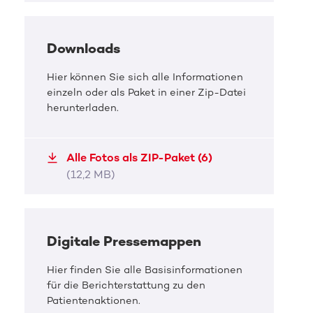
Downloads
Hier können Sie sich alle Informationen
einzeln oder als Paket in einer Zip-Datei
herunterladen.
DKMS Pressefoto
DKMS 
Alle Fotos als ZIP-Paket (6)
Gemeinsam für Jette und andere
Groß
(12,2 MB)
Ulrike Frank und Josefin Bressel im Einsatz für die
Gisa 
gute Sache
unters
Digitale Pressemappen
JPG, 3,5 MB
JPG, 
Hier finden Sie alle Basisinformationen
für die Berichterstattung zu den
Patientenaktionen.