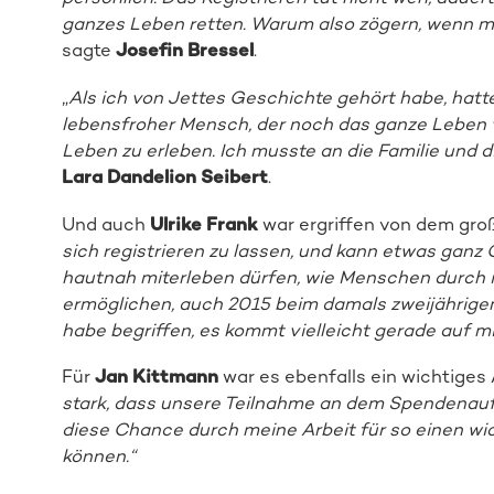
ganzes Leben retten. Warum also zögern, wenn ma
sagte
Josefin Bressel
.
„
Als ich von Jettes Geschichte gehört habe, hatte 
lebensfroher Mensch, der noch das ganze Leben
Leben zu erleben. Ich musste an die Familie und 
Lara Dandelion Seibert
.
Und auch
Ulrike Frank
war ergriffen von dem gr
sich registrieren zu lassen, und kann etwas ganz 
hautnah miterleben dürfen, wie Menschen durch 
ermöglichen, auch 2015 beim damals zweijährigen
habe begriffen, es kommt vielleicht gerade auf mi
Für
Jan Kittmann
war es ebenfalls ein wichtiges 
stark, dass unsere Teilnahme an dem Spendenaufruf
diese Chance durch meine Arbeit für so einen wi
können.“