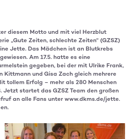
er diesem Motto und mit viel Herzblut
rie „Gute Zeiten, schlechte Zeiten“ (GZSZ)
eine Jette. Das Mädchen ist an Blutkrebs
ewiesen. Am 17.5. hatte es eine
urmelstein gegeben, bei der mit Ulrike Frank,
Jan Kittmann und Gisa Zach gleich mehrere
Mit tollem Erfolg – mehr als 280 Menschen
S. Jetzt startet das GZSZ Team den großen
ruf an alle Fans unter www.dkms.de/jette.
ben.