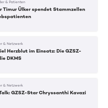
er & Patienten
 Timur Ülker spendet Stammzellen
rebspatienten
er & Netzwerk
iel Herzblut im Einsatz: Die GZSZ-
 die DKMS
er & Netzwerk
alk: GZSZ-Star Chryssanthi Kavazi