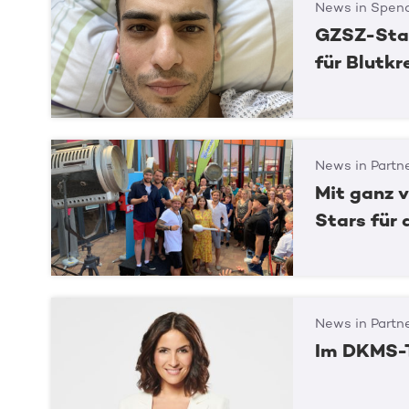
News in Spend
GZSZ-Star
für Blutk
News in Partn
Mit ganz v
Stars für
News in Partn
Im DKMS-T