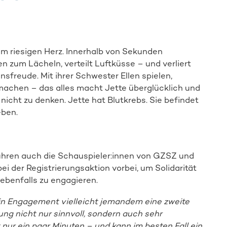
nem riesigen Herz. Innerhalb von Sekunden
n zum Lächeln, verteilt Luftküsse – und verliert
Spender:in werden
sfreude. Mit ihrer Schwester Ellen spielen,
 machen – das alles macht Jette überglücklich und
nicht zu denken. Jette hat Blutkrebs. Sie befindet
eben.
fuhren auch die Schauspieler:innen von GZSZ und
ei der Registrierungsaktion vorbei, um Solidarität
 ebenfalls zu engagieren.
in Engagement vielleicht jemandem eine zweite
g nicht nur sinnvoll, sondern auch sehr
 nur ein paar Minuten – und kann im besten Fall ein