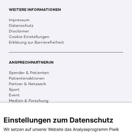
WEITERE INFORMATIONEN
Impressum
Datenschutz
Disclaimer
Cookie Einstellungen
Erklärung zur Barrierefreiheit
ANSPRECHPARTNER:IN
Spender & Patienten
Patientenaktionen
Partner & Netzwerk
Sport
Event
Medizin & Forschung
Organisation & Transparenz
DKMS Weltweit
Multimedia
Einstellungen zum Datenschutz
Social Media
Wir setzen auf unserer Website das Analyseprogramm Piwik