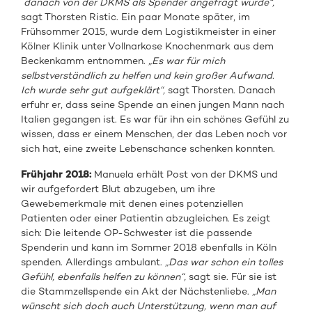
danach von der DKMS als Spender angefragt wurde“,
sagt Thorsten Ristic. Ein paar Monate später, im
Frühsommer 2015, wurde dem Logistikmeister in einer
Kölner Klinik unter Vollnarkose Knochenmark aus dem
Beckenkamm entnommen.
„Es war für mich
selbstverständlich zu helfen und kein großer Aufwand.
Ich wurde sehr gut aufgeklärt“,
sagt Thorsten. Danach
erfuhr er, dass seine Spende an einen jungen Mann nach
Italien gegangen ist. Es war für ihn ein schönes Gefühl zu
wissen, dass er einem Menschen, der das Leben noch vor
sich hat, eine zweite Lebenschance schenken konnten.
Frühjahr 2018:
Manuela erhält Post von der DKMS und
wir aufgefordert Blut abzugeben, um ihre
Gewebemerkmale mit denen eines potenziellen
Patienten oder einer Patientin abzugleichen. Es zeigt
sich: Die leitende OP-Schwester ist die passende
Spenderin und kann im Sommer 2018 ebenfalls in Köln
spenden. Allerdings ambulant.
„Das war schon ein tolles
Gefühl, ebenfalls helfen zu können“,
sagt sie. Für sie ist
die Stammzellspende ein Akt der Nächstenliebe.
„Man
wünscht sich doch auch Unterstützung, wenn man auf