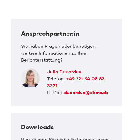
Ansprechpartner:in
Sie haben Fragen oder benötigen
weitere Informationen zu Ihrer
Berichterstattung?
Julia Ducardus
Telefon:
+49 221 94 05 82-
3321
E-Mail:
ducardus@dkms.de
Downloads
DKMS Pressefoto
DKMS 
Hier können Sie sich alle Informationen