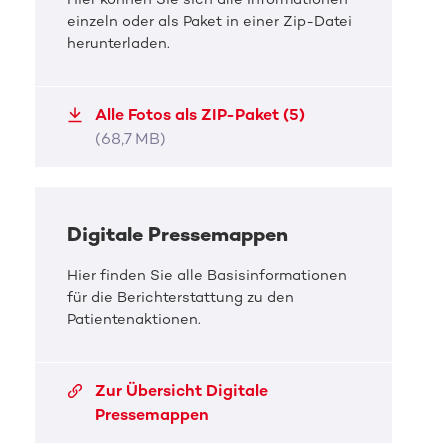
einzeln oder als Paket in einer Zip-Datei
Familientreffen am Mercedes-
Eva
herunterladen.
Benz Museum
Tea
DKMS-Spenderin Justin hat eine neue Familie
v.l. J
Alle Fotos als ZIP-Paket (5)
hinzugewonnen - Evas Familie
Debor
(68,7 MB)
JPG, 15,3 MB
JPG, 
Digitale Pressemappen
Hier finden Sie alle Basisinformationen
für die Berichterstattung zu den
Patientenaktionen.
Zur Übersicht Digitale
Pressemappen