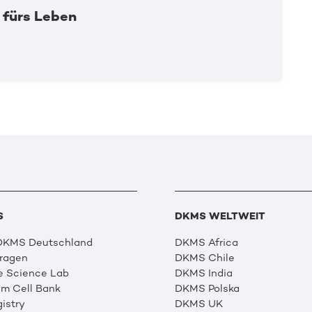
 fürs Leben
S
DKMS WELTWEIT
 DKMS Deutschland
DKMS Africa
Fragen
DKMS Chile
e Science Lab
DKMS India
m Cell Bank
DKMS Polska
istry
DKMS UK