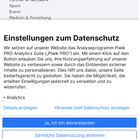
Sport
Event
Medizin & Forschung
Organisation & Transparenz
DKMS Weltweit
Multimedia
Einstellungen zum Datenschutz
Social Media
Wir setzen auf unserer Website das Analyseprogramm Piwik
PRO Analytics Suite („Piwik PRO“) ein. Mit einem Klick auf den
Button erlauben Sie uns, ihre Nutzungserfahrung auf unserer
PRESSEINFOS
Website zu verbessern sowie durch das Einblenden externer
Inhalte zu personalisieren. Dies hilft uns dabei, unsere Seite
Fotos & Media
bedarfsgerecht zu gestalten. Sie haben die Möglichkeit, die
Digitale Pressemappen
erteilten Einwilligungen jederzeit zu verwalten und zu
Patientenaktionen
widerrufen.
Analytics
DKMS SPENDENKONTO
Details anzeigen
Hinweise zum Datenschutz anzeigen
DKMS Donor Center gGmbH
Ja, ich bin einverstanden
IBAN: DE64641500200000255556
BIC: SOLADES1TUB
Sämtliche Datennutzung ablehnen