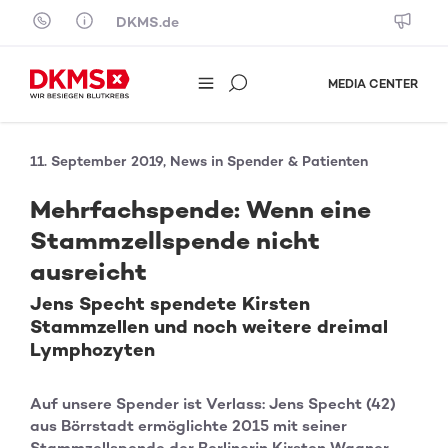
Skip to content
DKMS.de
MEDIA CENTER
11. September 2019, News in Spender & Patienten
Mehrfachspende: Wenn eine
Stammzellspende nicht
ausreicht
Jens Specht spendete Kirsten
Stammzellen und noch weitere dreimal
Lymphozyten
Auf unsere Spender ist Verlass: Jens Specht (42)
aus Börrstadt ermöglichte 2015 mit seiner
Stammzellspende der Berlinerin Kirsten Wagner-