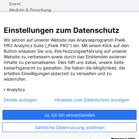
Event
Medizin & Forschung
Organisation & Transparenz
DKMS Weltweit
Multimedia
Einstellungen zum Datenschutz
Social Media
Wir setzen auf unserer Website das Analyseprogramm Piwik
PRO Analytics Suite („Piwik PRO“) ein. Mit einem Klick auf den
Button erlauben Sie uns, ihre Nutzungserfahrung auf unserer
PRESSEINFOS
Website zu verbessern sowie durch das Einblenden externer
Inhalte zu personalisieren. Dies hilft uns dabei, unsere Seite
Fotos & Media
bedarfsgerecht zu gestalten. Sie haben die Möglichkeit, die
Digitale Pressemappen
erteilten Einwilligungen jederzeit zu verwalten und zu
Patientenaktionen
widerrufen.
Analytics
DKMS SPENDENKONTO
Details anzeigen
Hinweise zum Datenschutz anzeigen
DKMS Donor Center gGmbH
Ja, ich bin einverstanden
IBAN: DE64641500200000255556
BIC: SOLADES1TUB
Sämtliche Datennutzung ablehnen