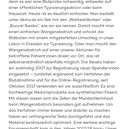
denn es war eine Blutprobe notwendig, entweder auf
einer öffentlichen Typisierungsaktion oder beim
Hausarzt. Heute ist es deutlich einfacher: Man bestellt
unter dkms.de ein Set mit den „Wattestäbchen“ oder
„Buccal Swabs“, wie wir sie nennen. Damit macht man
einen einfachen Wangenabstrich und schickt die
Stäbchen mit einem mitgelieferten Umschlag in unser
Labor in Dresden zur Typisierung. Oder man macht den
Wangenabstrich auf einer unserer Aktionen für
betroffene Patient:innen direkt vor Ort, das ist
selbstverständlich ebenfalls möglich. Die Swabs haben
wir erstmalig 2007 zur Registrierung neuer Spender:innen
eingesetzt – zunächst ergänzend zum Verfahren der
Blutabnahme und für die Online-Registrierung, seit
Oktober 2017 verwenden wir sie ausschließlich. Es sind
hochwertige Medizinprodukte aus synthetischen Fasern.
Mit diesen lassen sich die Zellen der Mundschleimhaut
beim Wangenabstrich besonders gut aufnehmen. Um
das Verfahren immer besser und stabiler zu machen,
haben wir umfangreiche Tests durchgeführt und das
Material kontinuierlich optimiert. Eine weitere wichtige
Errungenschaft kam in den Jahren 2017/18 hinzu: Unser