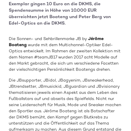
Exemplar gingen 10 Euro an die DKMS, die
Spendensumme in Höhe von 10.000 EUR
überreichten jetzt Boateng und Peter Berg von
Edel-Optics an die DKMS.
Die Sonnen- und Sehbrillenmarke JB by
Jérôme
Boateng
wurde mit dem Multichannel-Optiker Edel-
Optics entwickelt. Im Rahmen der zweiten Kollektion mit
dem Namen #teamJB17 wurden 2017 acht Modelle auf
den Markt gebracht, die sich um verschiedene Facetten
der vielschichtigen Persönlichkeit Boatengs drehen.
Die JBsupporter, JBidol, JBagyenim, JBsneakerhead,
JBtrendsetter, JBmusickid, JBguardian und JBvisionary
thematisieren jeweils einen Aspekt aus dem Leben des
Fußballstars auf und abseits des Spielfelds. Nicht nur
seine Leidenschaft für Musik, Mode und Sneaker machen
den Sportler aus. Jérôme Boateng ist als Botschafter
der DKMS bemüht, den Kampf gegen Blutkrebs zu
unterstützen und die Öffentlichkeit auf das Thema
aufmerksam zu machen. Aus diesem Grund entstand die