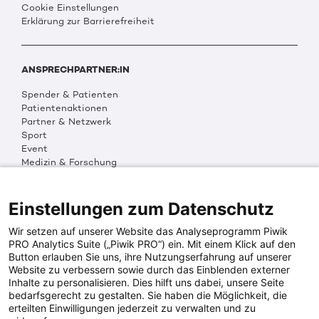
Cookie Einstellungen
Erklärung zur Barrierefreiheit
ANSPRECHPARTNER:IN
Spender & Patienten
Patientenaktionen
Partner & Netzwerk
Sport
Event
Medizin & Forschung
Organisation & Transparenz
DKMS Weltweit
Multimedia
Einstellungen zum Datenschutz
Social Media
Wir setzen auf unserer Website das Analyseprogramm Piwik
PRO Analytics Suite („Piwik PRO“) ein. Mit einem Klick auf den
Button erlauben Sie uns, ihre Nutzungserfahrung auf unserer
PRESSEINFOS
Website zu verbessern sowie durch das Einblenden externer
Inhalte zu personalisieren. Dies hilft uns dabei, unsere Seite
Fotos & Media
bedarfsgerecht zu gestalten. Sie haben die Möglichkeit, die
Digitale Pressemappen
erteilten Einwilligungen jederzeit zu verwalten und zu
Patientenaktionen