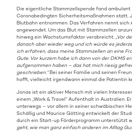
Die eigentliche Stammzellspende fand ambulant im
Coronabedingten Sicherheitsmaßnahmen statt. J
Blutbahn entnommen. Das Verfahren nennt sich Ap
angewendet. Um das Blut mit Stammzellen anzure
hinweg ein Wachstumsfaktor verabreicht.
„Vor d
danach aber wieder weg und ich würde es jederze
ich erfahren, dass meine Stammzellen an eine Fra
Gute. Vor kurzem habe ich dann von der DKMS erf
aufgenommen haben – das hat mich riesig gefreut
geschrieben.“
Bei seiner Familie und seinen Freu
hofft, vielleicht irgendwann einmal die Patientin 
Jonas ist ein aktiver Mensch mit vielen Interesse
einem „Work & Travel“ Aufenthalt in Australien. Er f
unterwegs – vor allem in seiner schwäbischen Hei
Schällig und Maurice Götting entwickelt der Stud
durch ein Start-up Förderprogramm unterstützt w
geht, wie man ganz einfach anderen im Alltag Gut