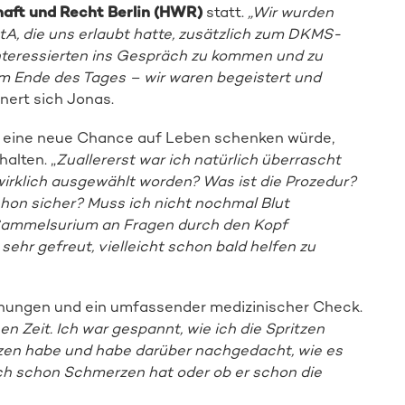
haft und Recht Berlin (HWR)
statt.
„Wir wurden
tA, die uns erlaubt hatte, zusätzlich zum DKMS-
Spender:in werden
Interessierten ins Gespräch zu kommen und zu
am Ende des Tages – wir waren begeistert und
nnert sich Jonas.
n eine neue Chance auf Leben schenken würde,
alten. „
Zuallererst war ich natürlich überrascht
 wirklich ausgewählt worden? Was ist die Prozedur?
chon sicher? Muss ich nicht nochmal Blut
 Sammelsurium an Fragen durch den Kopf
 sehr gefreut, vielleicht schon bald helfen zu
hungen und ein umfassender medizinischer Check.
 Zeit. Ich war gespannt, wie ich die Spritzen
zen habe und habe darüber nachgedacht, wie es
uch schon Schmerzen hat oder ob er schon die