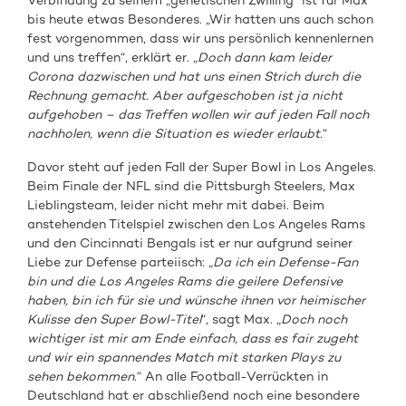
Verbindung zu seinem „genetischen Zwilling“ ist für Max
bis heute etwas Besonderes. „Wir hatten uns auch schon
fest vorgenommen, dass wir uns persönlich kennenlernen
und uns treffen“, erklärt er. „
Doch dann kam leider
Corona dazwischen und hat uns einen Strich durch die
Rechnung gemacht. Aber aufgeschoben ist ja nicht
aufgehoben – das Treffen wollen wir auf jeden Fall noch
nachholen, wenn die Situation es wieder erlaubt.
“
Davor steht auf jeden Fall der Super Bowl in Los Angeles.
Beim Finale der NFL sind die Pittsburgh Steelers, Max
Lieblingsteam, leider nicht mehr mit dabei. Beim
anstehenden Titelspiel zwischen den Los Angeles Rams
und den Cincinnati Bengals ist er nur aufgrund seiner
Liebe zur Defense parteiisch: „
Da ich ein Defense-Fan
bin und die Los Angeles Rams die geilere Defensive
haben, bin ich für sie und wünsche ihnen vor heimischer
Kulisse den Super Bowl-Titel
“, sagt Max. „
Doch noch
wichtiger ist mir am Ende einfach, dass es fair zugeht
und wir ein spannendes Match mit starken Plays zu
sehen bekommen.
“ An alle Football-Verrückten in
Deutschland hat er abschließend noch eine besondere