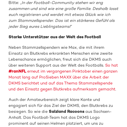
Bitte: „
In der Football-Community stehen wir eng
zusammen und sind wie eine große Familie. Deshalb lasst
euch registrieren und werdet mit etwas Glück wie ich
zum Stammzellspender. Das ist ein stärkeres Gefühl als
jeder Sieg eures Lieblingsteams!
“
Starke Unterstützer aus der Welt des Football
Neben Stammzellspendern wie Max, die mit ihrem
Einsatz an Blutkrebs erkrankten Menschen eine zweite
Lebenschance ermöglichen, freut sich die DKMS auch
über weiteren Support aus der Welt des Footballs.
So hat
#ranNFL
erneut im vergangenen Pinktober einen ganzen
Monat lang auf ProSieben MAXX über die Arbeit der
DKMS berichtet und auf das Thema Stammzellspende
und den Einsatz gegen Blutkrebs aufmerksam gemacht
.
Auch der Amateurbereich zeigt klare Kante und
engagiert sich für das Ziel der DKMS, den Blutkrebs zu
besiegen. So wie die
Salzland Racoons
aus Sachsen-
Anhalt. Das Football-Team hat das DKMS Logo
prominent auf seinen Helmen platziert, um uns zu