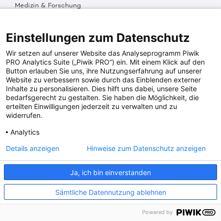
Medizin & Forschung
Organisation & Transparenz
DKMS Weltweit
Multimedia
Einstellungen zum Datenschutz
Social Media
Wir setzen auf unserer Website das Analyseprogramm Piwik
PRO Analytics Suite („Piwik PRO“) ein. Mit einem Klick auf den
Button erlauben Sie uns, ihre Nutzungserfahrung auf unserer
PRESSEINFOS
Website zu verbessern sowie durch das Einblenden externer
Inhalte zu personalisieren. Dies hilft uns dabei, unsere Seite
Fotos & Media
bedarfsgerecht zu gestalten. Sie haben die Möglichkeit, die
Digitale Pressemappen
erteilten Einwilligungen jederzeit zu verwalten und zu
Patientenaktionen
widerrufen.
Analytics
DKMS SPENDENKONTO
Details anzeigen
Hinweise zum Datenschutz anzeigen
DKMS Donor Center gGmbH
Ja, ich bin einverstanden
IBAN: DE64641500200000255556
BIC: SOLADES1TUB
Sämtliche Datennutzung ablehnen
Powered by