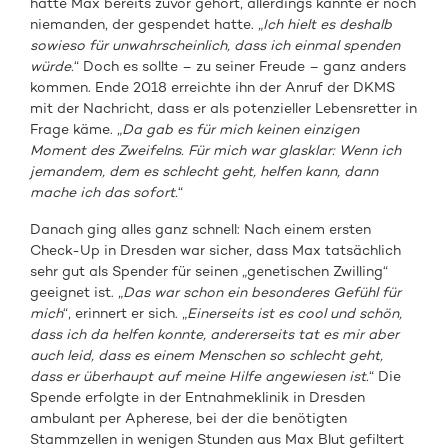
hatte Max bereits zuvor gehört, allerdings kannte er noch
niemanden, der gespendet hatte. „
Ich hielt es deshalb
sowieso für unwahrscheinlich, dass ich einmal spenden
würde.
“ Doch es sollte – zu seiner Freude – ganz anders
kommen. Ende 2018 erreichte ihn der Anruf der DKMS
mit der Nachricht, dass er als potenzieller Lebensretter in
Frage käme. „
Da gab es für mich keinen einzigen
Moment des Zweifelns. Für mich war glasklar: Wenn ich
jemandem, dem es schlecht geht, helfen kann, dann
mache ich das sofort.
“
Danach ging alles ganz schnell: Nach einem ersten
Check-Up in Dresden war sicher, dass Max tatsächlich
sehr gut als Spender für seinen „genetischen Zwilling“
geeignet ist. „
Das war schon ein besonderes Gefühl für
mich
“, erinnert er sich. „
Einerseits ist es cool und schön,
dass ich da helfen konnte, andererseits tat es mir aber
auch leid, dass es einem Menschen so schlecht geht,
dass er überhaupt auf meine Hilfe angewiesen ist.
“ Die
Spende erfolgte in der Entnahmeklinik in Dresden
ambulant per Apherese, bei der die benötigten
Stammzellen in wenigen Stunden aus Max Blut gefiltert