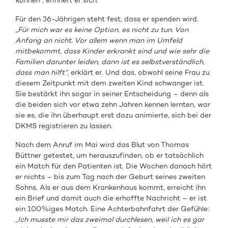
können“,
erinnert er sich.
Für den 36-Jährigen steht fest, dass er spenden wird.
„Für mich war es keine Option, es nicht zu tun. Von
Anfang an nicht. Vor allem wenn man im Umfeld
mitbekommt, dass Kinder erkrankt sind und wie sehr die
Familien darunter leiden, dann ist es selbstverständlich,
dass man hilft“,
erklärt er. Und das, obwohl seine Frau zu
diesem Zeitpunkt mit dem zweiten Kind schwanger ist.
Sie bestärkt ihn sogar in seiner Entscheidung – denn als
die beiden sich vor etwa zehn Jahren kennen lernten, war
sie es, die ihn überhaupt erst dazu animierte, sich bei der
DKMS registrieren zu lassen.
Nach dem Anruf im Mai wird das Blut von Thomas
Büttner getestet, um herauszufinden, ob er tatsächlich
ein Match für den Patienten ist. Die Wochen danach hört
er nichts – bis zum Tag nach der Geburt seines zweiten
Sohns. Als er aus dem Krankenhaus kommt, erreicht ihn
ein Brief und damit auch die erhoffte Nachricht – er ist
ein 100%iges Match. Eine Achterbahnfahrt der Gefühle:
„
Ich musste mir das zweimal durchlesen, weil ich es gar