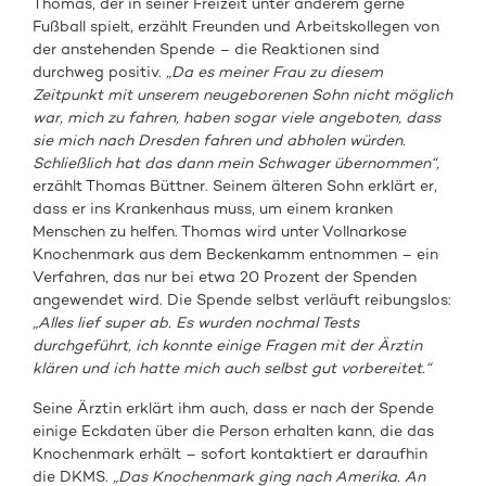
Thomas, der in seiner Freizeit unter anderem gerne
Fußball spielt, erzählt Freunden und Arbeitskollegen von
der anstehenden Spende – die Reaktionen sind
durchweg positiv.
„Da es meiner Frau zu diesem
Zeitpunkt mit unserem neugeborenen Sohn nicht möglich
war, mich zu fahren, haben sogar viele angeboten, dass
sie mich nach Dresden fahren und abholen würden.
Schließlich hat das dann mein Schwager übernommen“,
erzählt Thomas Büttner. Seinem älteren Sohn erklärt er,
dass er ins Krankenhaus muss, um einem kranken
Menschen zu helfen. Thomas wird unter Vollnarkose
Knochenmark aus dem Beckenkamm entnommen – ein
Verfahren, das nur bei etwa 20 Prozent der Spenden
angewendet wird. Die Spende selbst verläuft reibungslos:
„Alles lief super ab. Es wurden nochmal Tests
durchgeführt, ich konnte einige Fragen mit der Ärztin
klären und ich hatte mich auch selbst gut vorbereitet.“
Seine Ärztin erklärt ihm auch, dass er nach der Spende
einige Eckdaten über die Person erhalten kann, die das
Knochenmark erhält – sofort kontaktiert er daraufhin
die DKMS.
„Das Knochenmark ging nach Amerika. An