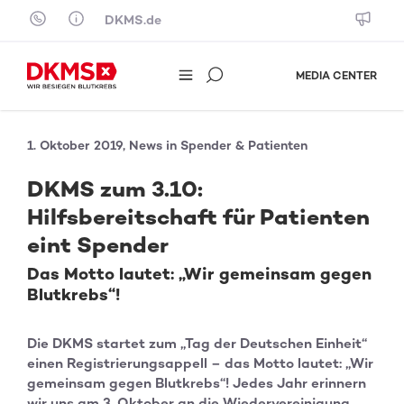
Skip to content
DKMS.de
MEDIA CENTER
1. Oktober 2019, News in Spender & Patienten
DKMS zum 3.10:
Hilfsbereitschaft für Patienten
eint Spender
Das Motto lautet: „Wir gemeinsam gegen
Blutkrebs“!
Die DKMS startet zum „Tag der Deutschen Einheit“
einen Registrierungsappell – das Motto lautet: „Wir
gemeinsam gegen Blutkrebs“! Jedes Jahr erinnern
wir uns am 3. Oktober an die Wiedervereinigung