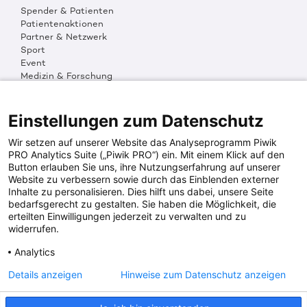
Spender & Patienten
Patientenaktionen
Partner & Netzwerk
Sport
Event
Medizin & Forschung
Organisation & Transparenz
DKMS Weltweit
Multimedia
Einstellungen zum Datenschutz
Social Media
Wir setzen auf unserer Website das Analyseprogramm Piwik
PRO Analytics Suite („Piwik PRO“) ein. Mit einem Klick auf den
Button erlauben Sie uns, ihre Nutzungserfahrung auf unserer
PRESSEINFOS
Website zu verbessern sowie durch das Einblenden externer
Inhalte zu personalisieren. Dies hilft uns dabei, unsere Seite
Fotos & Media
bedarfsgerecht zu gestalten. Sie haben die Möglichkeit, die
Digitale Pressemappen
erteilten Einwilligungen jederzeit zu verwalten und zu
Patientenaktionen
widerrufen.
Analytics
DKMS SPENDENKONTO
Details anzeigen
Hinweise zum Datenschutz anzeigen
DKMS Donor Center gGmbH