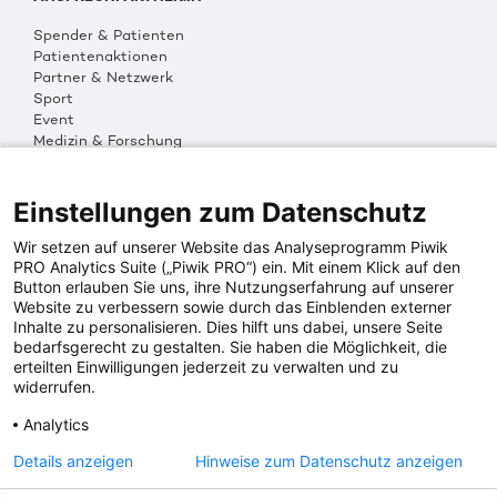
Spender & Patienten
Patientenaktionen
Partner & Netzwerk
Sport
Event
Medizin & Forschung
Organisation & Transparenz
DKMS Weltweit
Multimedia
Einstellungen zum Datenschutz
Social Media
Wir setzen auf unserer Website das Analyseprogramm Piwik
PRO Analytics Suite („Piwik PRO“) ein. Mit einem Klick auf den
Button erlauben Sie uns, ihre Nutzungserfahrung auf unserer
PRESSEINFOS
Website zu verbessern sowie durch das Einblenden externer
Inhalte zu personalisieren. Dies hilft uns dabei, unsere Seite
Fotos & Media
bedarfsgerecht zu gestalten. Sie haben die Möglichkeit, die
Digitale Pressemappen
erteilten Einwilligungen jederzeit zu verwalten und zu
Patientenaktionen
widerrufen.
Analytics
DKMS SPENDENKONTO
Details anzeigen
Hinweise zum Datenschutz anzeigen
DKMS Donor Center gGmbH