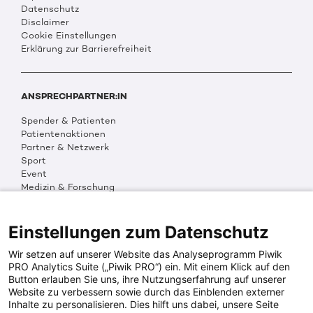
Datenschutz
Disclaimer
Cookie Einstellungen
Erklärung zur Barrierefreiheit
ANSPRECHPARTNER:IN
Spender & Patienten
Patientenaktionen
Partner & Netzwerk
Sport
Event
Medizin & Forschung
Organisation & Transparenz
DKMS Weltweit
Multimedia
Einstellungen zum Datenschutz
Social Media
Wir setzen auf unserer Website das Analyseprogramm Piwik
PRO Analytics Suite („Piwik PRO“) ein. Mit einem Klick auf den
Button erlauben Sie uns, ihre Nutzungserfahrung auf unserer
PRESSEINFOS
Website zu verbessern sowie durch das Einblenden externer
Inhalte zu personalisieren. Dies hilft uns dabei, unsere Seite
Fotos & Media