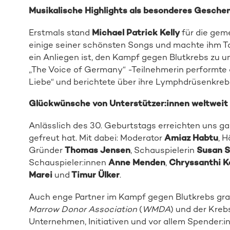
Musikalische Highlights als besonderes Gesche
Erstmals stand
Michael Patrick Kelly
für die geme
einige seiner schönsten Songs und machte ihm Tal
ein Anliegen ist, den Kampf gegen Blutkrebs zu u
„The Voice of Germany“ -Teilnehmerin performte 
Liebe“ und berichtete über ihre Lymphdrüsenkre
Glückwünsche von Unterstützer:innen weltweit
Anlässlich des 30. Geburtstags erreichten uns g
gefreut hat. Mit dabei: Moderator
Amiaz Habtu
, 
Gründer
Thomas Jensen
, Schauspielerin
Susan S
Schauspieler:innen
Anne Menden
,
Chryssanthi Kav
Marei
und
Timur Ülker
.
Auch enge Partner im Kampf gegen Blutkrebs gra
Marrow Donor Association
(
WMDA
) und der Kreb
Unternehmen, Initiativen und vor allem Spender:in