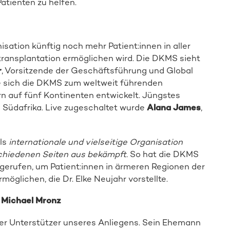
atienten zu helfen.
sation künftig noch mehr Patient:innen in aller
ransplantation ermöglichen wird. Die DKMS sieht
r
, Vorsitzende der Geschäftsführung und Global
e sich die DKMS zum weltweit führenden
n auf fünf Kontinenten entwickelt. Jüngstes
in Südafrika. Live zugeschaltet wurde
Alana James
,
ls
internationale und vielseitige Organisation
chiedenen Seiten aus bekämpft.
So hat die DKMS
gerufen, um Patient:innen in ärmeren Regionen der
glichen, die Dr. Elke Neujahr vorstellte.
 Michael Mronz
iger Unterstützer unseres Anliegens. Sein Ehemann