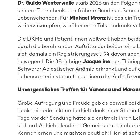
Dr. Guido Westerwelle
starb 2016 an den Folgen 
seinem Tod schenkt der frühere Bundesaußenmin
Lebenschancen. Für
Michael Mronz
ist das ein Tr
weiterzukämpfen, worüber er im Talk eindrucksvoll
Die DKMS und Patient:innen weltweit haben beide
durch die berührenden Auftritte der beiden eine
sich damals ein Registrierungsset, 94 davon spe
bewegend: Die 38-jährige
Jacqueline
aus Thüring
Schwerer Aplastischer Anämie erkrankt und auf 
Lebensretterin stammt aus einem der Aufrufe vo
Unvergessliches Treffen für Vanessa und Marcu
Große Aufregung und Freude gab es derweil bei d
Leukämie erkrankt und erhielt dank einer Stamm
Tage vor der Sendung hatte sie erstmals ihren L
sich auf Anhieb blendend. Gemeinsam berichteten
Kennenlernen und machten deutlich: Hier ist scho