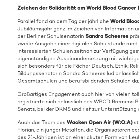
Zeichen der Solidarität am World Blood Cancer
Parallel fand an dem Tag der jährliche
World Bloo
Jubiläumsjahr ganz im Zeichen von Information 
der Berliner Schulsenatorin
Sandra Scheeres
prä
zweite Ausgabe einer digitalen Schulstunde run
interessierten Schulen zeitnah zur Verfügung gest
eigenständigen Auseinandersetzung mit wichtige
sich besonders für die Fächer Deutsch, Ethik, Rel
Bildungssenatorin Sandra Scheeres lud anlässlic
Gesamtschulen und berufsbildenden Schulen da
Großartiges Engagement auch hier von vielen tol
registrierte sich anlässlich des WBCD Bremens 
Senats, bei der DKMS und rief zur Unterstützung 
Auch das Team des
Wacken Open Air (W:O:A)
st
Florian, ein junger Metalfan, die Organisatoren de
des 21-Jährigen ist an einer akuten Form von Leu