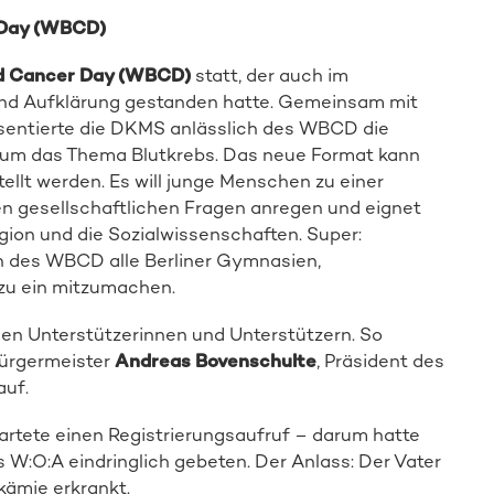
 Day (WBCD)
d Cancer Day (WBCD)
statt, der auch im
und Aufklärung gestanden hatte. Gemeinsam mit
sentierte die DKMS anlässlich des WBCD die
d um das Thema Blutkrebs. Das neue Format kann
ellt werden. Es will junge Menschen zu einer
n gesellschaftlichen Fragen anregen und eignet
igion und die Sozialwissenschaften. Super:
h des WBCD alle Berliner Gymnasien,
zu ein mitzumachen.
len Unterstützerinnen und Unterstützern. So
Bürgermeister
Andreas Bovenschulte
, Präsident des
auf.
artete einen Registrierungsaufruf – darum hatte
s W:O:A eindringlich gebeten. Der Anlass: Der Vater
kämie erkrankt.