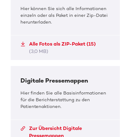
Hier können Sie sich alle Informationen
einzeln oder als Paket in einer Zip-Datei
herunterladen.
Alle Fotos als ZIP-Paket (15)
(3,0 MB)
DKMS Pressefoto
DKMS 
Digitale Pressemappen
30 Jahre DKMS
30 
Hier finden Sie alle Basisinformationen
für die Berichterstattung zu den
Mit Michael Mronz ein Rückblick auf das
Jacqu
Patientenaktionen.
Schicksal von Guido Westerwelle
Aufruf
JPG, 214,8 KB
JPG, 
Zur Übersicht Digitale
Pressemappen