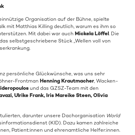
nk
innützige Organisation auf der Bühne, spielte
k mit Matthias Killing deutlich, warum es ihm so
nterstützen. Mit dabei war auch
Mickela Löffel
. Die
das selbstgeschriebene Stück „Wellen voll von
bserkrankung.
anz persönliche Glückwünsche, was uns sehr
Höhner-Frontman
Henning Krautmacher
, Wacken-
ideropoulos
und das GZSZ-Team mit den
azi, Ulrike Frank, Iris Mareike Steen, Olivia
tulierten, darunter unsere Dachorganisation
World
sinformationsdienst (KID). Dazu kamen zahlreiche
nen, Patient:innen und ehrenamtliche Helfer:innen.