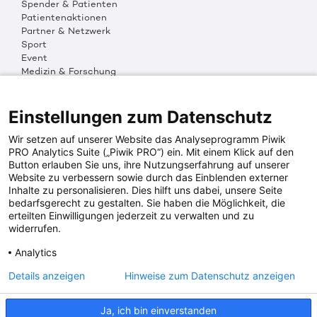
Spender & Patienten
Patientenaktionen
Partner & Netzwerk
Sport
Event
Medizin & Forschung
Organisation & Transparenz
DKMS Weltweit
Multimedia
Einstellungen zum Datenschutz
Social Media
Wir setzen auf unserer Website das Analyseprogramm Piwik
PRO Analytics Suite („Piwik PRO“) ein. Mit einem Klick auf den
Button erlauben Sie uns, ihre Nutzungserfahrung auf unserer
PRESSEINFOS
Website zu verbessern sowie durch das Einblenden externer
Inhalte zu personalisieren. Dies hilft uns dabei, unsere Seite
Fotos & Media
bedarfsgerecht zu gestalten. Sie haben die Möglichkeit, die
Digitale Pressemappen
erteilten Einwilligungen jederzeit zu verwalten und zu
Patientenaktionen
widerrufen.
Analytics
DKMS SPENDENKONTO
Details anzeigen
Hinweise zum Datenschutz anzeigen
DKMS Donor Center gGmbH
Ja, ich bin einverstanden
IBAN: DE64641500200000255556