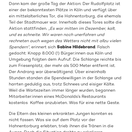
Dann kam der große Tag der Aktion: Der Rudolfplatz ist
einer der bekanntesten Plätze in Köln und verfügt über
ein mittelalterliches Tor, die Hahnentorburg, die ehemals
Teil der Stadtmauer war. Innerhalb dieses Tores sollte die
Aktion stattfinden.
„Es war mitten im Dezember, kalt,
und es schneite. Wir waren noch unerfahren und
rechneten auch wegen des Wetters nicht mit allzu vielen
Spendern“,
erinnert sich
Sabine Hildebrand
. Falsch
gedacht: Knapp 8.000 (!) Bürger:innen aus Köln und
Umgebung folgten dem Aufruf. Die Schlange reichte bis
zum Friesenplatz, der mehr als 500 Meter entfernt ist.
Der Andrang war überwältigend. Über eineinhalb
Stunden standen die Spendewilligen in der Schlange und
harrten geduldig aus, trotz Schnees und eisiger Kälte.
Weil die Wartezeiten immer länger wurden, begannen
Mitarbeiter:innen eines McDonalds’s Restaurants
kostenlos Kaffee anzubieten. Was für eine nette Geste.
Die Eltern des kleinen erkrankten Jungen konnten es
nicht fassen. Was sie auf dem Platz vor der
Hahnentorburg erlebten, trieb ihnen die Tränen in die