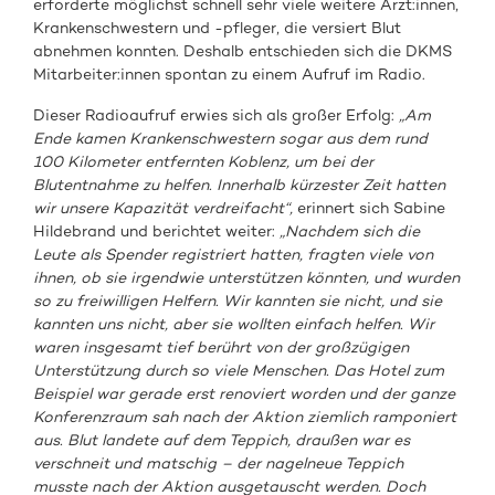
erforderte möglichst schnell sehr viele weitere Ärzt:innen,
Krankenschwestern und -pfleger, die versiert Blut
abnehmen konnten. Deshalb entschieden sich die DKMS
Mitarbeiter:innen spontan zu einem Aufruf im Radio.
Dieser Radioaufruf erwies sich als großer Erfolg:
„Am
Ende kamen Krankenschwestern sogar aus dem rund
100 Kilometer entfernten Koblenz, um bei der
Blutentnahme zu helfen. Innerhalb kürzester Zeit hatten
wir unsere Kapazität verdreifacht“,
erinnert sich Sabine
Hildebrand und berichtet weiter:
„Nachdem sich die
Leute als Spender registriert hatten, fragten viele von
ihnen, ob sie irgendwie unterstützen könnten, und wurden
so zu freiwilligen Helfern. Wir kannten sie nicht, und sie
kannten uns nicht, aber sie wollten einfach helfen. Wir
waren insgesamt tief berührt von der großzügigen
Unterstützung durch so viele Menschen. Das Hotel zum
Beispiel war gerade erst renoviert worden und der ganze
Konferenzraum sah nach der Aktion ziemlich ramponiert
aus. Blut landete auf dem Teppich, draußen war es
verschneit und matschig – der nagelneue Teppich
musste nach der Aktion ausgetauscht werden. Doch