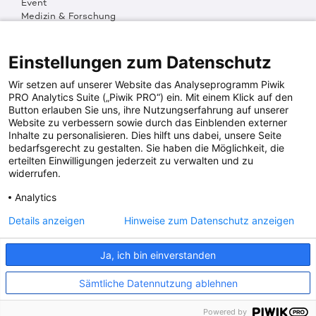
Event
Medizin & Forschung
Organisation & Transparenz
DKMS Weltweit
Multimedia
Einstellungen zum Datenschutz
Social Media
Wir setzen auf unserer Website das Analyseprogramm Piwik
PRO Analytics Suite („Piwik PRO“) ein. Mit einem Klick auf den
Button erlauben Sie uns, ihre Nutzungserfahrung auf unserer
PRESSEINFOS
Website zu verbessern sowie durch das Einblenden externer
Inhalte zu personalisieren. Dies hilft uns dabei, unsere Seite
Fotos & Media
bedarfsgerecht zu gestalten. Sie haben die Möglichkeit, die
Digitale Pressemappen
erteilten Einwilligungen jederzeit zu verwalten und zu
Patientenaktionen
widerrufen.
Analytics
DKMS SPENDENKONTO
Details anzeigen
Hinweise zum Datenschutz anzeigen
DKMS Donor Center gGmbH
Ja, ich bin einverstanden
IBAN: DE64641500200000255556
BIC: SOLADES1TUB
Sämtliche Datennutzung ablehnen
Powered by