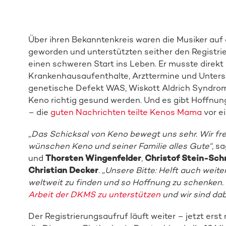
Über ihren Bekanntenkreis waren die Musiker au
geworden und unterstützten seither den Registri
einen schweren Start ins Leben. Er musste direkt 
Krankenhausaufenthalte, Arzttermine und Untersu
genetische Defekt WAS, Wiskott Aldrich Syndrom,
Keno richtig gesund werden. Und es gibt Hoffnu
– die
guten Nachrichten teilte Kenos Mama
vor ei
„Das Schicksal von Keno bewegt uns sehr. Wir fr
wünschen Keno und seiner Familie alles Gute“,
sa
und
Thorsten Wingenfelder
,
Christof Stein-Sch
Christian Decker
.
„Unsere Bitte: Helft auch weite
weltweit zu finden und so Hoffnung zu schenken. S
Arbeit der DKMS zu unterstützen
und wir sind dab
Der Registrierungsaufruf läuft weiter – jetzt erst