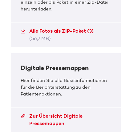
einzeln oder als Paket in einer Zip-Datei
herunterladen.
Alle Fotos als ZIP-Paket (3)
(56,7 MB)
DKMS Pressefoto
Rufen zur Registrierung auf
Digitale Pressemappen
Die Musiker von Fury in the Slaugtherhouse
Hier finden Sie alle Basisinformationen
unterstützen seit langem die Arbeit [...]
für die Berichterstattung zu den
Patientenaktionen.
JPG, 13,4 MB
Zur Übersicht Digitale
Pressemappen