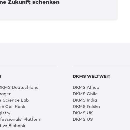
ine Zukunft schenken
S
DKMS WELTWEIT
 DKMS Deutschland
DKMS Africa
Fragen
DKMS Chile
e Science Lab
DKMS India
m Cell Bank
DKMS Polska
istry
DKMS UK
essionals' Platform
DKMS US
tive Biobank