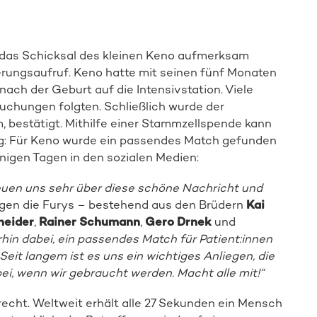
Spender:in werden
f das Schicksal des kleinen Keno aufmerksam
erungsaufruf. Keno hatte mit seinen fünf Monaten
nach der Geburt auf die Intensivstation. Viele
chungen folgten. Schließlich wurde der
 bestätigt. Mithilfe einer Stammzellspende kann
ng: Für Keno wurde ein passendes Match gefunden
nigen Tagen in den sozialen Medien:
euen uns sehr über diese schöne Nachricht und
gen die Furys – bestehend aus den Brüdern
Kai
neider
,
Rainer Schumann
,
Gero Drnek
und
rhin dabei, ein passendes Match für Patient:innen
eit langem ist es uns ein wichtiges Anliegen, die
ei, wenn wir gebraucht werden. Macht alle mit!“
 recht. Weltweit erhält alle 27 Sekunden ein Mensch