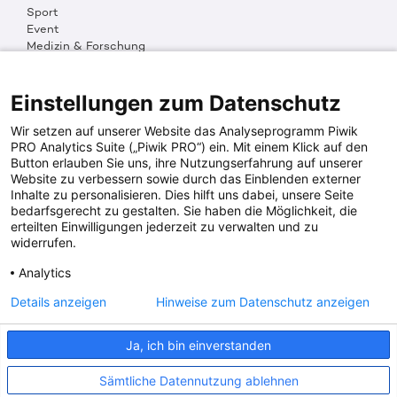
Sport
Event
Medizin & Forschung
Organisation & Transparenz
DKMS Weltweit
Multimedia
Einstellungen zum Datenschutz
Social Media
Wir setzen auf unserer Website das Analyseprogramm Piwik
PRO Analytics Suite („Piwik PRO“) ein. Mit einem Klick auf den
Button erlauben Sie uns, ihre Nutzungserfahrung auf unserer
PRESSEINFOS
Website zu verbessern sowie durch das Einblenden externer
Inhalte zu personalisieren. Dies hilft uns dabei, unsere Seite
Fotos & Media
bedarfsgerecht zu gestalten. Sie haben die Möglichkeit, die
Digitale Pressemappen
erteilten Einwilligungen jederzeit zu verwalten und zu
Patientenaktionen
widerrufen.
Analytics
DKMS SPENDENKONTO
Details anzeigen
Hinweise zum Datenschutz anzeigen
DKMS Donor Center gGmbH
Ja, ich bin einverstanden
IBAN: DE64641500200000255556
BIC: SOLADES1TUB
Sämtliche Datennutzung ablehnen